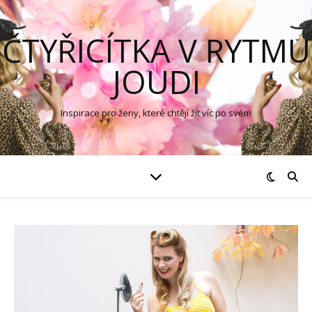
ČTYŘICÍTKA V RYTMU
JOUDI
Inspirace pro ženy, které chtějí žít víc po svém